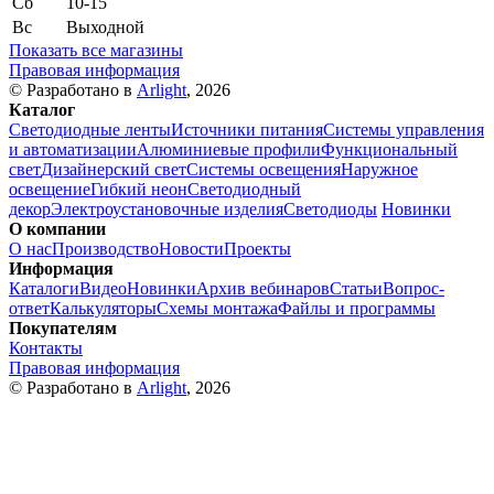
Сб
10-15
Вс
Выходной
Показать все магазины
Правовая информация
© Разработано в
Arlight
, 2026
Каталог
Светодиодные ленты
Источники питания
Системы управления
и автоматизации
Алюминиевые профили
Функциональный
свет
Дизайнерский свет
Системы освещения
Наружное
освещение
Гибкий неон
Светодиодный
декор
Электроустановочные изделия
Светодиоды
Новинки
О компании
О нас
Производство
Новости
Проекты
Информация
Каталоги
Видео
Новинки
Архив вебинаров
Статьи
Вопрос-
ответ
Калькуляторы
Схемы монтажа
Файлы и программы
Покупателям
Контакты
Правовая информация
© Разработано в
Arlight
, 2026