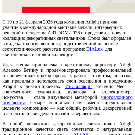
С 19 по 21 февраля 2026 года компания Arlight приняла
участие в международной выставке мебели, интерьерных
решений и искусства ARTDOM-2026 и представила новую
коллекцию декоративных светильников. Стенд был оформлен
в виде карты освещенности, подготовленной на основе
светотехнического расчета в программе
DIALux
для
светильников из новой коллекции.
Идея стенда принадлежала креативному директору Arlight
Алексею Бетину и продемонстрировала профессиональный
и вовлеченный подход бренда к работе со светом, показала,
как правильно использовать слои освещения и продукцию
Arlight в дизайн-проектах.
Инсталляция
Евгения Чес —
современного художника, куратора и коллекционера
искусства — стала визуальной метафорой
многослойного
освещения
: четыре основных слоя вместе представляли
цельную композицию — как общий, рабочий, декоративный
и акцентный свет делает дизайн завершенным.
В новой коллекции декоративных светильников Arlight
традиционное качество света сочетается с натуральными
природными материалами.
ALYSS
— светильник