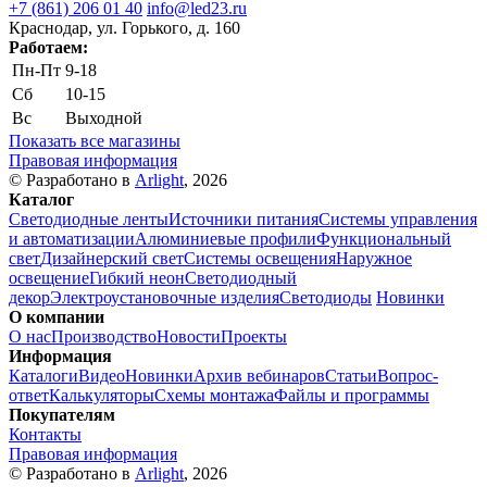
+7 (861) 206 01 40
info@led23.ru
Краснодар, ул. Горького, д. 160
Работаем:
Пн-Пт
9-18
Сб
10-15
Вс
Выходной
Показать все магазины
Правовая информация
© Разработано в
Arlight
, 2026
Каталог
Светодиодные ленты
Источники питания
Системы управления
и автоматизации
Алюминиевые профили
Функциональный
свет
Дизайнерский свет
Системы освещения
Наружное
освещение
Гибкий неон
Светодиодный
декор
Электроустановочные изделия
Светодиоды
Новинки
О компании
О нас
Производство
Новости
Проекты
Информация
Каталоги
Видео
Новинки
Архив вебинаров
Статьи
Вопрос-
ответ
Калькуляторы
Схемы монтажа
Файлы и программы
Покупателям
Контакты
Правовая информация
© Разработано в
Arlight
, 2026