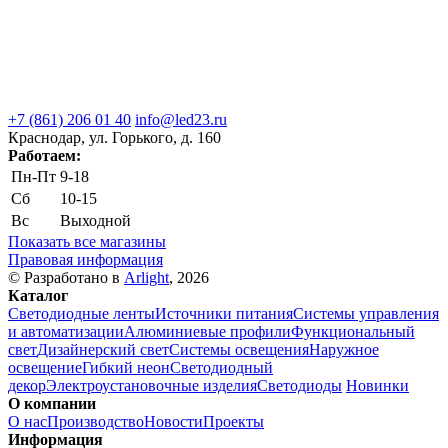
+7 (861) 206 01 40
info@led23.ru
Краснодар, ул. Горького, д. 160
Работаем:
Пн-Пт
9-18
Сб
10-15
Вс
Выходной
Показать все магазины
Правовая информация
© Разработано в
Arlight
, 2026
Каталог
Светодиодные ленты
Источники питания
Системы управления
и автоматизации
Алюминиевые профили
Функциональный
свет
Дизайнерский свет
Системы освещения
Наружное
освещение
Гибкий неон
Светодиодный
декор
Электроустановочные изделия
Светодиоды
Новинки
О компании
О нас
Производство
Новости
Проекты
Информация