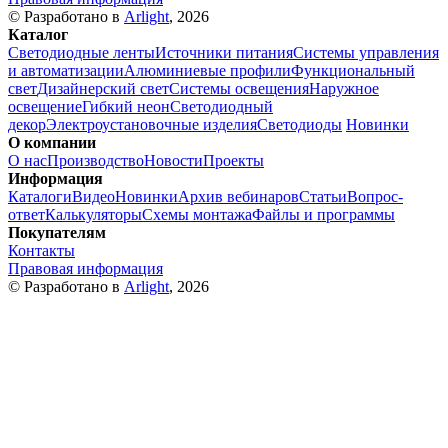
© Разработано в
Arlight
, 2026
Каталог
Светодиодные ленты
Источники питания
Системы управления
и автоматизации
Алюминиевые профили
Функциональный
свет
Дизайнерский свет
Системы освещения
Наружное
освещение
Гибкий неон
Светодиодный
декор
Электроустановочные изделия
Светодиоды
Новинки
О компании
О нас
Производство
Новости
Проекты
Информация
Каталоги
Видео
Новинки
Архив вебинаров
Статьи
Вопрос-
ответ
Калькуляторы
Схемы монтажа
Файлы и программы
Покупателям
Контакты
Правовая информация
© Разработано в
Arlight
, 2026