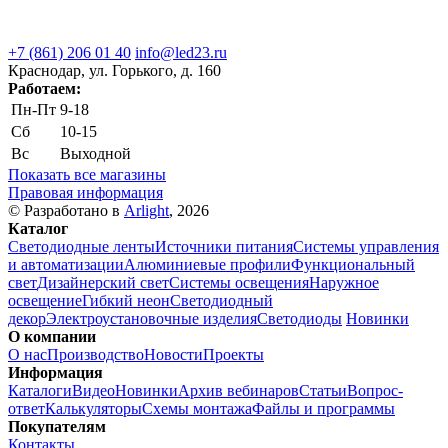
+7 (861) 206 01 40
info@led23.ru
Краснодар, ул. Горького, д. 160
Работаем:
Пн-Пт
9-18
Сб
10-15
Вс
Выходной
Показать все магазины
Правовая информация
© Разработано в
Arlight
, 2026
Каталог
Светодиодные ленты
Источники питания
Системы управления
и автоматизации
Алюминиевые профили
Функциональный
свет
Дизайнерский свет
Системы освещения
Наружное
освещение
Гибкий неон
Светодиодный
декор
Электроустановочные изделия
Светодиоды
Новинки
О компании
О нас
Производство
Новости
Проекты
Информация
Каталоги
Видео
Новинки
Архив вебинаров
Статьи
Вопрос-
ответ
Калькуляторы
Схемы монтажа
Файлы и программы
Покупателям
Контакты