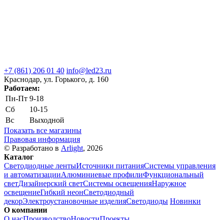
+7 (861) 206 01 40
info@led23.ru
Краснодар, ул. Горького, д. 160
Работаем:
Пн-Пт
9-18
Сб
10-15
Вс
Выходной
Показать все магазины
Правовая информация
© Разработано в
Arlight
, 2026
Каталог
Светодиодные ленты
Источники питания
Системы управления
и автоматизации
Алюминиевые профили
Функциональный
свет
Дизайнерский свет
Системы освещения
Наружное
освещение
Гибкий неон
Светодиодный
декор
Электроустановочные изделия
Светодиоды
Новинки
О компании
О нас
Производство
Новости
Проекты