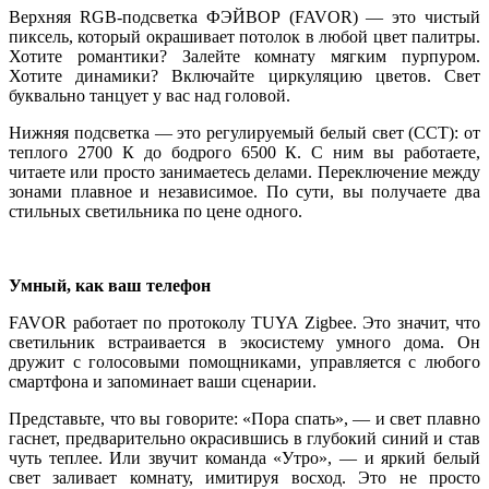
Верхняя RGB-подсветка ФЭЙВОР (FAVOR) — это чистый
пиксель, который окрашивает потолок в любой цвет палитры.
Хотите романтики? Залейте комнату мягким пурпуром.
Хотите динамики? Включайте циркуляцию цветов. Свет
буквально танцует у вас над головой.
Нижняя подсветка — это регулируемый белый свет (CCT): от
теплого 2700 К до бодрого 6500 К. С ним вы работаете,
читаете или просто занимаетесь делами. Переключение между
зонами плавное и независимое. По сути, вы получаете два
стильных светильника по цене одного.
Умный, как ваш телефон
FAVOR работает по протоколу TUYA Zigbee. Это значит, что
светильник встраивается в экосистему умного дома. Он
дружит с голосовыми помощниками, управляется с любого
смартфона и запоминает ваши сценарии.
Представьте, что вы говорите: «Пора спать», — и свет плавно
гаснет, предварительно окрасившись в глубокий синий и став
чуть теплее. Или звучит команда «Утро», — и яркий белый
свет заливает комнату, имитируя восход. Это не просто