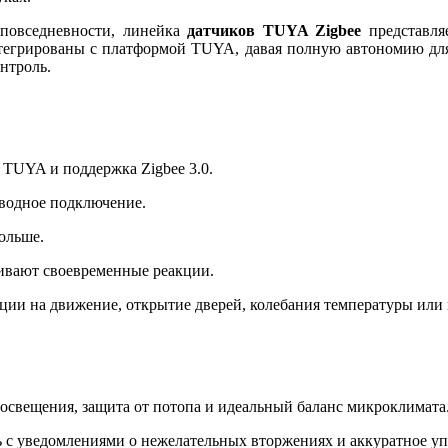
 повседневности, линейка
датчиков TUYA Zigbee
представляе
нтегрированы с платформой TUYA, давая полную автономию для
нтроль.
 TUYA и поддержка Zigbee 3.0.
водное подключение.
ольше.
чивают своевременные реакции.
ции на движение, открытие дверей, колебания температуры или
 освещения, защита от потопа и идеальный баланс микроклимата
ь с уведомлениями о нежелательных вторжениях и аккуратное у