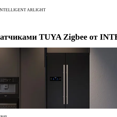
от INTELLIGENT ARLIGHT
 датчиками TUYA Zigbee от 
уках.