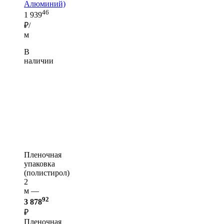
Алюминий)
46
1 939
₽/
м
В
наличии
Пленочная
упаковка
(полистирол)
2
м —
92
3 878
₽
Пленочная