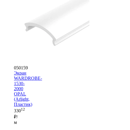
050159
Экран
WARDROBE-
1530-
2000
OPAL
(Arlight,
Пластик)
12
330
₽/
м