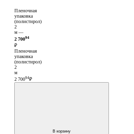
Пленочная
упаковка
(полистирол)
2
м —
94
2 700
₽
Пленочная
упаковка
(полистирол)
2
м
94
2 700
₽
В корзину