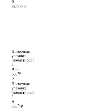
В
наличии
Пленочная
упаковка
(полистирол)
2
м —
24
660
₽
Пленочная
упаковка
(полистирол)
2
м
24
660
₽