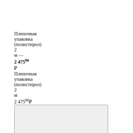
Пленочная
упаковка
(полистирол)
2
м —
90
2 475
₽
Пленочная
упаковка
(полистирол)
2
м
90
2 475
₽