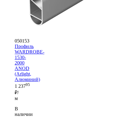
050153
Профиль
WARDROBE-
1530-
2000
ANOD
(Arlight,
Алюминий)
95
1 237
₽/
м
В
наличии