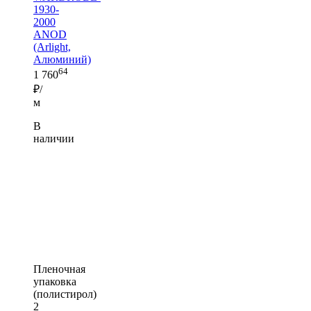
1930-
2000
ANOD
(Arlight,
Алюминий)
64
1 760
₽/
м
В
наличии
Пленочная
упаковка
(полистирол)
2