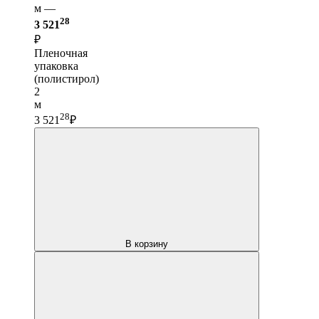
м —
28
3 521
₽
Пленочная
упаковка
(полистирол)
2
м
28
3 521
₽
В корзину