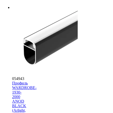
054943
Профиль
WARDROBE-
1930-
2000
ANOD
BLACK
(Arlight,