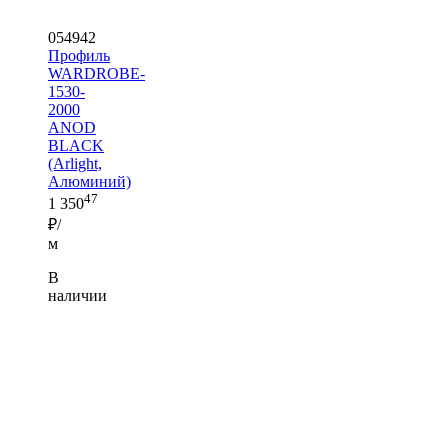
054942
Профиль
WARDROBE-
1530-
2000
ANOD
BLACK
(Arlight,
Алюминий)
47
1 350
₽/
м
В
наличии