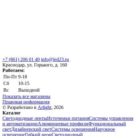
+7 (861) 206 01 40
info@led23.ru
Краснодар, ул. Горького, д. 160
Работаем:
Пн-Пт
9-18
Сб
10-15
Вс
Выходной
Показать все магазины
Правовая информация
© Разработано в
Arlight
, 2026
Каталог
Светодиодные ленты
Источники питания
Системы управления
и автоматизации
Алюминиевые профили
Функциональный
свет
Дизайнерский свет
Системы освещения
Наружное
освещение
Гибкий неон
Светодиодный