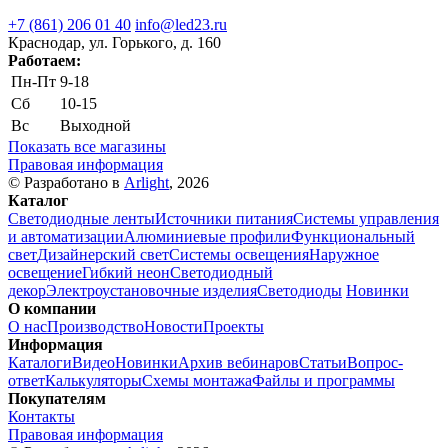
+7 (861) 206 01 40
info@led23.ru
Краснодар, ул. Горького, д. 160
Работаем:
Пн-Пт
9-18
Сб
10-15
Вс
Выходной
Показать все магазины
Правовая информация
© Разработано в
Arlight
, 2026
Каталог
Светодиодные ленты
Источники питания
Системы управления
и автоматизации
Алюминиевые профили
Функциональный
свет
Дизайнерский свет
Системы освещения
Наружное
освещение
Гибкий неон
Светодиодный
декор
Электроустановочные изделия
Светодиоды
Новинки
О компании
О нас
Производство
Новости
Проекты
Информация
Каталоги
Видео
Новинки
Архив вебинаров
Статьи
Вопрос-
ответ
Калькуляторы
Схемы монтажа
Файлы и программы
Покупателям
Контакты
Правовая информация