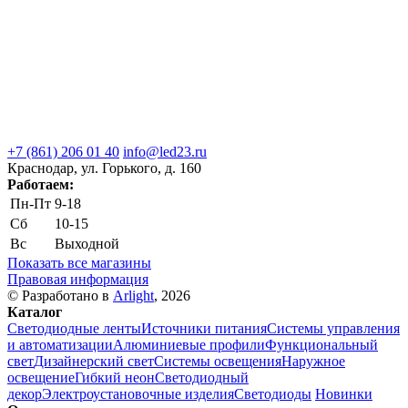
+7 (861) 206 01 40
info@led23.ru
Краснодар, ул. Горького, д. 160
Работаем:
Пн-Пт
9-18
Сб
10-15
Вс
Выходной
Показать все магазины
Правовая информация
© Разработано в
Arlight
, 2026
Каталог
Светодиодные ленты
Источники питания
Системы управления
и автоматизации
Алюминиевые профили
Функциональный
свет
Дизайнерский свет
Системы освещения
Наружное
освещение
Гибкий неон
Светодиодный
декор
Электроустановочные изделия
Светодиоды
Новинки