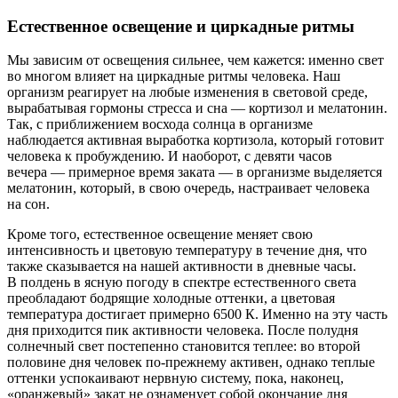
Естественное освещение и циркадные ритмы
Мы зависим от освещения сильнее, чем кажется: именно свет
во многом влияет на циркадные ритмы человека. Наш
организм реагирует на любые изменения в световой среде,
вырабатывая гормоны стресса и сна — кортизол и мелатонин.
Так, с приближением восхода солнца в организме
наблюдается активная выработка кортизола, который готовит
человека к пробуждению. И наоборот, с девяти часов
вечера — примерное время заката — в организме выделяется
мелатонин, который, в свою очередь, настраивает человека
на сон.
Кроме того, естественное освещение меняет свою
интенсивность и цветовую температуру в течение дня, что
также сказывается на нашей активности в дневные часы.
В полдень в ясную погоду в спектре естественного света
преобладают бодрящие холодные оттенки, а цветовая
температура достигает примерно 6500 К. Именно на эту часть
дня приходится пик активности человека. После полудня
солнечный свет постепенно становится теплее: во второй
половине дня человек по-прежнему активен, однако теплые
оттенки успокаивают нервную систему, пока, наконец,
«оранжевый» закат не ознаменует собой окончание дня