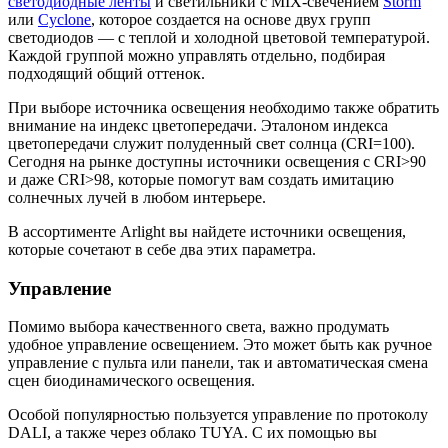
светодиодные ленты
и светильники с MIX-свечением
Storm
или
Cyclone
, которое создается на основе двух групп
светодиодов — с теплой и холодной цветовой температурой.
Каждой группой можно управлять отдельно, подбирая
подходящий общий оттенок.
При выборе источника освещения необходимо также обратить
внимание на индекс цветопередачи. Эталоном индекса
цветопередачи служит полуденный свет солнца (CRI=100).
Сегодня на рынке доступны источники освещения с CRI>90
и даже CRI>98, которые помогут вам создать имитацию
солнечных лучей в любом интерьере.
В ассортименте Arlight вы найдете источники освещения,
которые сочетают в себе два этих параметра.
Управление
Помимо выбора качественного света, важно продумать
удобное управление освещением. Это может быть как ручное
управление с пульта или панели, так и автоматическая смена
сцен биодинамического освещения.
Особой популярностью пользуется управление по протоколу
DALI, а также через облако TUYA. С их помощью вы