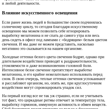
и любой деятельности.
Влияние искусственного освещения
Если ранее жизнь людей в большинстве своем подчинялась
солнечному циклу, то сегодня благодаря искусственному
освещению мы можем позволить себе игнорировать
выработку мелатонина и не спать до самого утра или весь
день сидеть в офисе под лампами с «бодрящим» белым цветом
свечения. И мы даже не можем представить, насколько
негативно это сказывается на нашем организме.
Холодные оттенки белого цвета свечения бодрят, однако при
длительном воздействии приводят к раздражительности,
утомляемости и даже возникновению головной боли.
Интенсивное белое свечение препятствует выработке
мелатонина, и его крайне нежелательно использовать перед
сном. В свою очередь, теплые оттенки свечения успокаивают
и расслабляют организм, но, опять же, при круглосуточном
воздействии могут спровоцировать упадок сил.
На первый взгляд все не так уж страшно, если не учитывать
тот факт, что циркадные ритмы отвечает за температуру тела,
выработку гормонов, иммунную активность и обмен веществ.
Сбой биоритмов может привести не только к бессоннице,