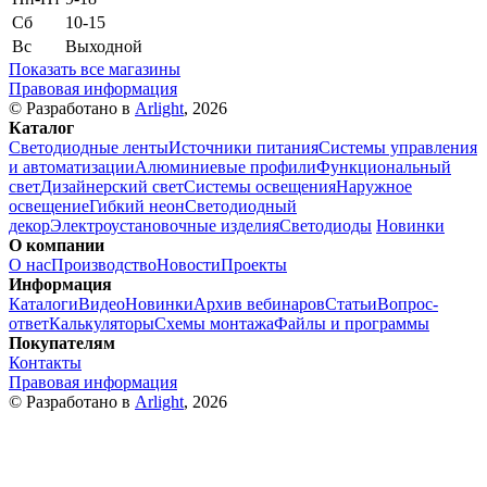
Сб
10-15
Вс
Выходной
Показать все магазины
Правовая информация
© Разработано в
Arlight
, 2026
Каталог
Светодиодные ленты
Источники питания
Системы управления
и автоматизации
Алюминиевые профили
Функциональный
свет
Дизайнерский свет
Системы освещения
Наружное
освещение
Гибкий неон
Светодиодный
декор
Электроустановочные изделия
Светодиоды
Новинки
О компании
О нас
Производство
Новости
Проекты
Информация
Каталоги
Видео
Новинки
Архив вебинаров
Статьи
Вопрос-
ответ
Калькуляторы
Схемы монтажа
Файлы и программы
Покупателям
Контакты
Правовая информация
© Разработано в
Arlight
, 2026