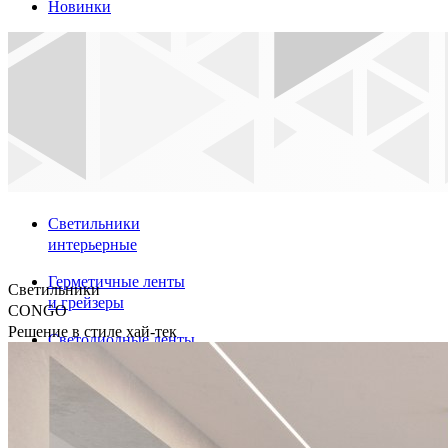
Новинки
Светильники
интерьерные
Герметичные ленты
Светильники
и грейзеры
CONGO
Решение в стиле хай-тек
Светодиодные ленты
Профили
Аварийные указатели