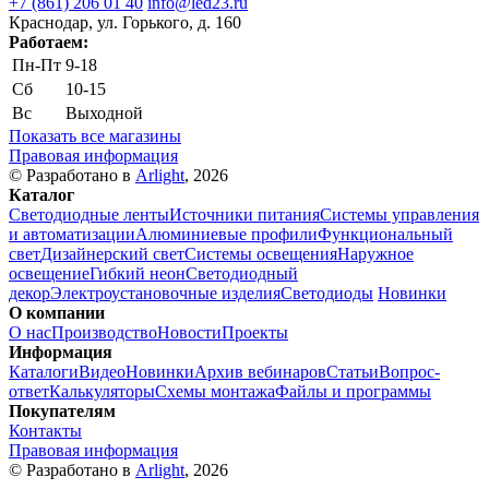
+7 (861) 206 01 40
info@led23.ru
Краснодар, ул. Горького, д. 160
Работаем:
Пн-Пт
9-18
Сб
10-15
Вс
Выходной
Показать все магазины
Правовая информация
© Разработано в
Arlight
, 2026
Каталог
Светодиодные ленты
Источники питания
Системы управления
и автоматизации
Алюминиевые профили
Функциональный
свет
Дизайнерский свет
Системы освещения
Наружное
освещение
Гибкий неон
Светодиодный
декор
Электроустановочные изделия
Светодиоды
Новинки
О компании
О нас
Производство
Новости
Проекты
Информация
Каталоги
Видео
Новинки
Архив вебинаров
Статьи
Вопрос-
ответ
Калькуляторы
Схемы монтажа
Файлы и программы
Покупателям
Контакты
Правовая информация
© Разработано в
Arlight
, 2026