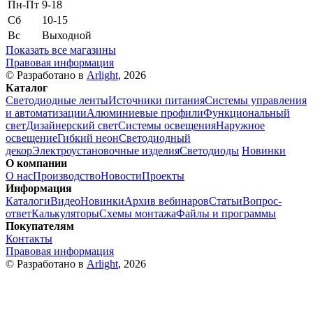
Пн-Пт
9-18
Сб
10-15
Вс
Выходной
Показать все магазины
Правовая информация
© Разработано в
Arlight
, 2026
Каталог
Светодиодные ленты
Источники питания
Системы управления
и автоматизации
Алюминиевые профили
Функциональный
свет
Дизайнерский свет
Системы освещения
Наружное
освещение
Гибкий неон
Светодиодный
декор
Электроустановочные изделия
Светодиоды
Новинки
О компании
О нас
Производство
Новости
Проекты
Информация
Каталоги
Видео
Новинки
Архив вебинаров
Статьи
Вопрос-
ответ
Калькуляторы
Схемы монтажа
Файлы и программы
Покупателям
Контакты
Правовая информация
© Разработано в
Arlight
, 2026