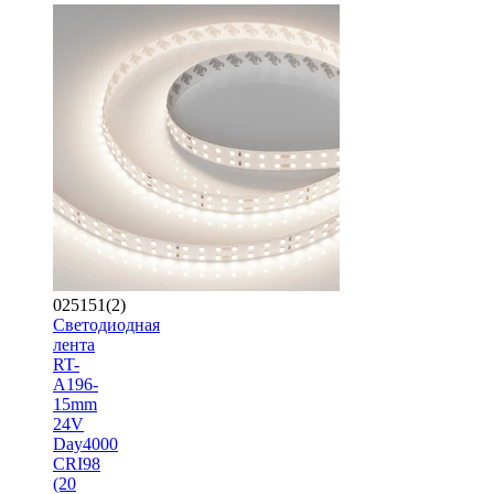
025151(2)
Светодиодная
лента
RT-
A196-
15mm
24V
Day4000
CRI98
(20