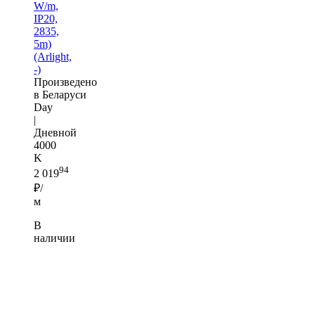
W/m,
IP20,
2835,
5m)
(Arlight,
-)
Произведено
в Беларуси
Day
|
Дневной
4000
K
94
2 019
₽/
м
В
наличии