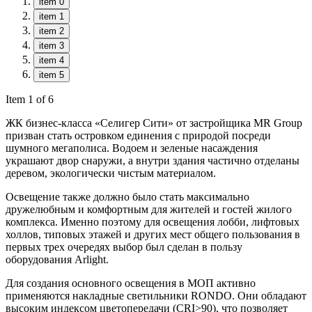
item 0
item 1
item 2
item 3
item 4
item 5
Item 1 of 6
ЖК бизнес-класса «Селигер Сити» от застройщика MR Group
призван стать островком единения с природой посреди
шумного мегаполиса. Водоем и зеленые насаждения
украшают двор снаружи, а внутри здания частично отделаны
деревом, экологически чистым материалом.
Освещение также должно было стать максимально
дружелюбным и комфортным для жителей и гостей жилого
комплекса. Именно поэтому для освещения лобби, лифтовых
холлов, типовых этажей и других мест общего пользования в
первых трех очередях выбор был сделан в пользу
оборудования Arlight.
Для создания основного освещения в МОП активно
применяются накладные светильники RONDO. Они обладают
высоким индексом цветопередачи (CRI>90), что позволяет