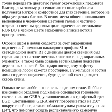
точно передавать цветовую гамму окружающих предметов.
Благодаря матовому рассеивателю из поликарбоната
получается мягкое и комфортное для глаз свечение, которое не
образует резких бликов. В целом места общего пользования
выполнены в черно-белой цветовой гамме и частично
отделаны светлым деревом: цилиндрические светильники
RONDO в черном цвете гармонично вписываются в
пространство.
Особый шарм в лобби создается за счет закарнизной
подсветки. С помощью накладного профиля SL и
светодиодной ленты RT с дневным цветом свечения был
сделан акцент на зоне почтовых ящиков и на декоративных
элементах, а также была создана вертикальная подсветка
деревянных панелей. Благодаря последнему эффекту
помещение лобби кажется просторнее, а у жильцов и гостей
дома создается ощущение, будто дневной свет проходит
сквозь стены.
Однако не все лобби выполнены в едином стиле. Лобби с
изысканной отделкой под камень освещается трековыми
светильниками GERA, установленными в трехфазный трек
LGD. Светильники GERA могут поворачиваться на 350°
вокруг своей оси, а также обладают узким углом излучения
(24°), что помогает создать респектабельную камерную