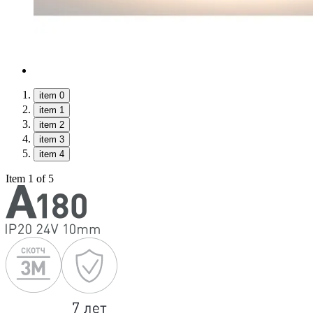
item 0
item 1
item 2
item 3
item 4
Item 1 of 5