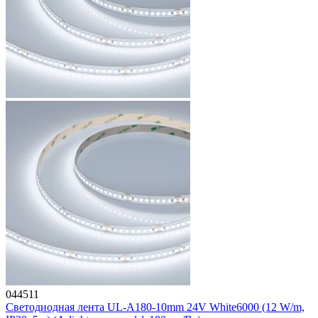
044511
Светодиодная лента UL-A180-10mm 24V White6000 (12 W/m,