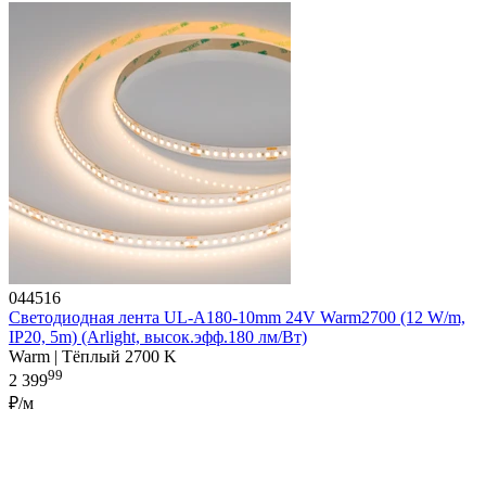
044516
Светодиодная лента UL-A180-10mm 24V Warm2700 (12 W/m,
IP20, 5m) (Arlight, высок.эфф.180 лм/Вт)
Warm | Тёплый 2700 K
99
2 399
₽/м