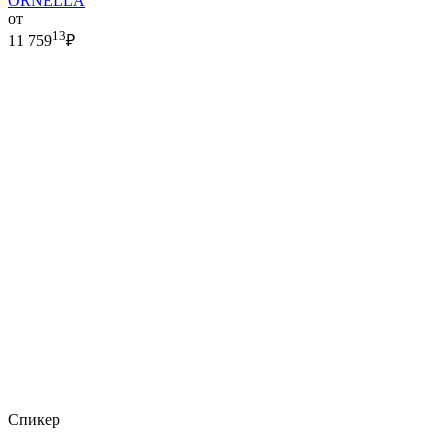
ORNELLA
от
13
11 759
₽
Спикер