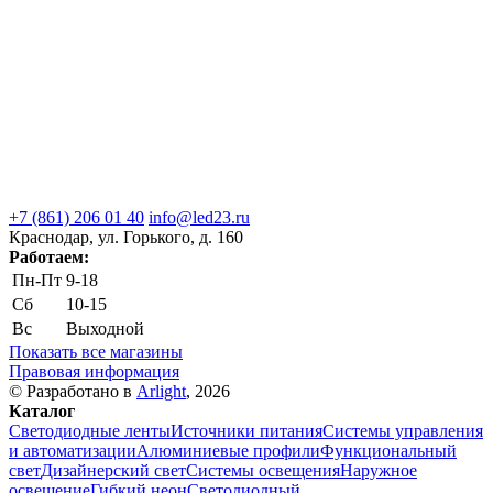
+7 (861) 206 01 40
info@led23.ru
Краснодар, ул. Горького, д. 160
Работаем:
Пн-Пт
9-18
Сб
10-15
Вс
Выходной
Показать все магазины
Правовая информация
© Разработано в
Arlight
, 2026
Каталог
Светодиодные ленты
Источники питания
Системы управления
и автоматизации
Алюминиевые профили
Функциональный
свет
Дизайнерский свет
Системы освещения
Наружное
освещение
Гибкий неон
Светодиодный