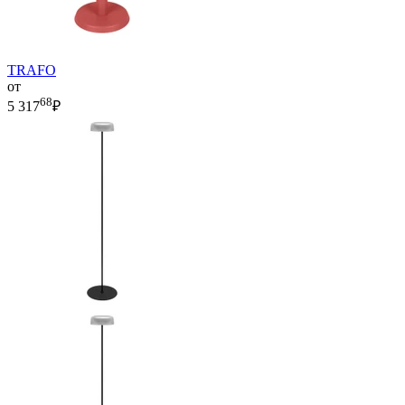
TRAFO
от
68
5 317
₽