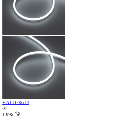
HALO 06x13
от
19
1 996
₽