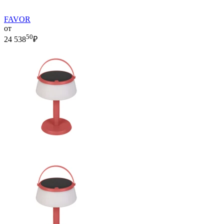
FAVOR
от
50
24 538
₽