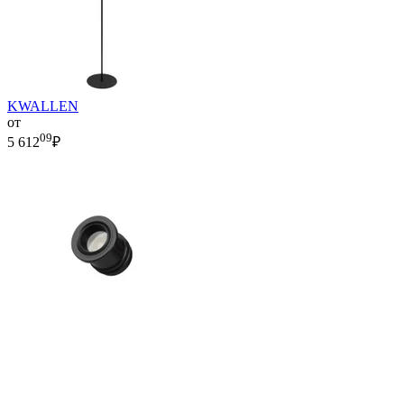
KWALLEN
от
09
5 612
₽