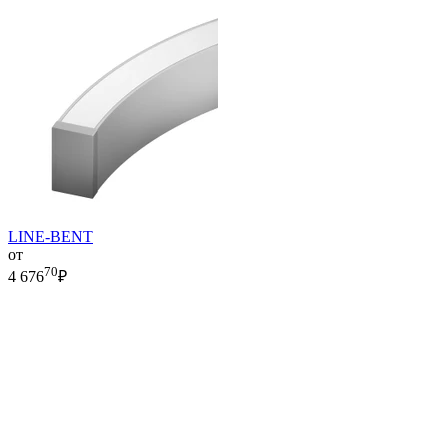
LINE-BENT
от
70
4 676
₽