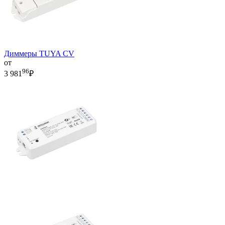
Диммеры TUYA CV
от
96
3 981
₽