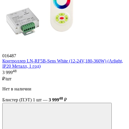
016487
Контроллер LN-RF5B-Sens White (12-24V,180-360W) (Arlight,
IP20 Металл, 1 год)
48
3 999
₽/шт
Нет в наличии
48
Блистер (ПЭТ) 1 шт —
3 999
₽