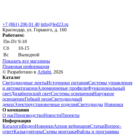
+7 (861) 206 01 40
info@led23.ru
Краснодар, ул. Горького, д. 160
Работаем:
Пн-Пт
9-18
Сб
10-15
Вс
Выходной
Показать все магазины
Правовая информация
© Разработано в
Arlight
, 2026
Каталог
Светодиодные ленты
Источники питания
Системы управления
и автоматизации
Алюминиевые профили
Функциональный
свет
Дизайнерский свет
Системы освещения
Наружное
освещение
Гибкий неон
Светодиодный
декор
Электроустановочные изделия
Светодиоды
Новинки
О компании
О нас
Производство
Новости
Проекты
Информация
Каталоги
Видео
Новинки
Архив вебинаров
Статьи
Вопрос-
ответ
Калькуляторы
Схемы монтажа
Файлы и программы