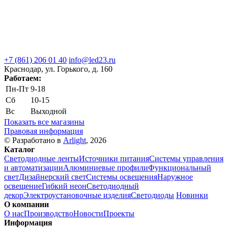
+7 (861) 206 01 40
info@led23.ru
Краснодар, ул. Горького, д. 160
Работаем:
Пн-Пт
9-18
Сб
10-15
Вс
Выходной
Показать все магазины
Правовая информация
© Разработано в
Arlight
, 2026
Каталог
Светодиодные ленты
Источники питания
Системы управления
и автоматизации
Алюминиевые профили
Функциональный
свет
Дизайнерский свет
Системы освещения
Наружное
освещение
Гибкий неон
Светодиодный
декор
Электроустановочные изделия
Светодиоды
Новинки
О компании
О нас
Производство
Новости
Проекты
Информация