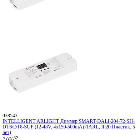
038543
INTELLIGENT ARLIGHT Диммер SMART-DALI-204-72-SH-
DT6/DT8-SUF (12-48V, 4x150-500mA) (IARL, IP20 Пластик, 5
лет)
32
7 056