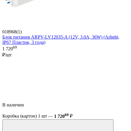
018968(1)
Блок питания ARPV-LV12035-A (12V, 3.0A, 36W) (Arlight,
IP67 Пластик, 3 года)
69
1 720
₽/шт
В наличии
69
Коробка (картон) 1 шт —
1 720
₽