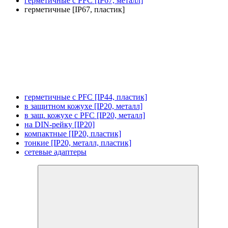
герметичные с PFC [IP67, металл]
герметичные [IP67, пластик]
герметичные с PFC [IP44, пластик]
в защитном кожухе [IP20, металл]
в защ. кожухе с PFC [IP20, металл]
на DIN-рейку [IP20]
компактные [IP20, пластик]
тонкие [IP20, металл, пластик]
сетевые адаптеры