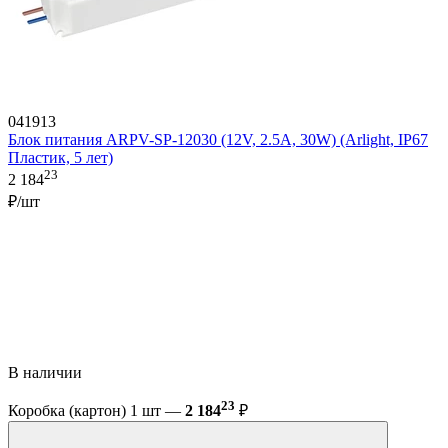
041913
Блок питания ARPV-SP-12030 (12V, 2.5A, 30W) (Arlight, IP67
Пластик, 5 лет)
23
2 184
₽/шт
В наличии
23
Коробка (картон) 1 шт —
2 184
₽