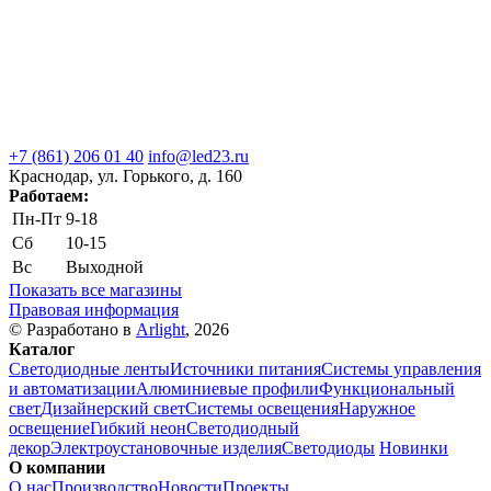
+7 (861) 206 01 40
info@led23.ru
Краснодар, ул. Горького, д. 160
Работаем:
Пн-Пт
9-18
Сб
10-15
Вс
Выходной
Показать все магазины
Правовая информация
© Разработано в
Arlight
, 2026
Каталог
Светодиодные ленты
Источники питания
Системы управления
и автоматизации
Алюминиевые профили
Функциональный
свет
Дизайнерский свет
Системы освещения
Наружное
освещение
Гибкий неон
Светодиодный
декор
Электроустановочные изделия
Светодиоды
Новинки
О компании
О нас
Производство
Новости
Проекты