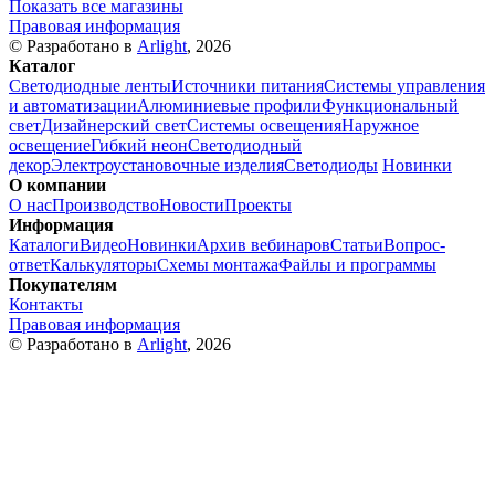
Показать все магазины
Правовая информация
© Разработано в
Arlight
, 2026
Каталог
Светодиодные ленты
Источники питания
Системы управления
и автоматизации
Алюминиевые профили
Функциональный
свет
Дизайнерский свет
Системы освещения
Наружное
освещение
Гибкий неон
Светодиодный
декор
Электроустановочные изделия
Светодиоды
Новинки
О компании
О нас
Производство
Новости
Проекты
Информация
Каталоги
Видео
Новинки
Архив вебинаров
Статьи
Вопрос-
ответ
Калькуляторы
Схемы монтажа
Файлы и программы
Покупателям
Контакты
Правовая информация
© Разработано в
Arlight
, 2026