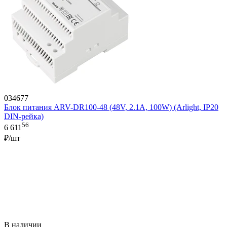
034677
Блок питания ARV-DR100-48 (48V, 2.1A, 100W) (Arlight, IP20
DIN-рейка)
56
6 611
₽/шт
В наличии