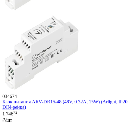
034674
Блок питания ARV-DR15-48 (48V, 0.32A, 15W) (Arlight, IP20
DIN-рейка)
72
1 746
₽/шт