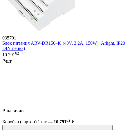
035701
Блок питания ARV-DR150-48 (48V, 3.2A, 150W) (Arlight, IP20
DIN-рейка)
62
10 791
₽/шт
В наличии
62
Коробка (картон) 1 шт —
10 791
₽