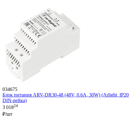
034675
Блок питания ARV-DR30-48 (48V, 0.6A, 30W) (Arlight, IP20
DIN-рейка)
24
3 018
₽/шт