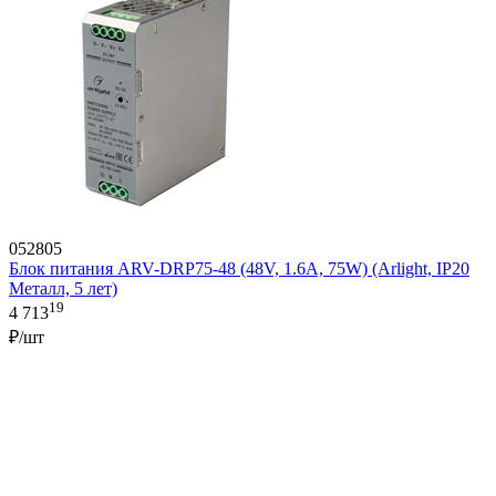
052805
Блок питания ARV-DRP75-48 (48V, 1.6A, 75W) (Arlight, IP20
Металл, 5 лет)
19
4 713
₽/шт