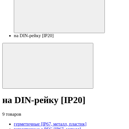
на DIN-рейку [IP20]
на DIN-рейку [IP20]
9 товаров
герметичные [IP67, металл, пластик]