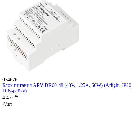
034676
Блок питания ARV-DR60-48 (48V, 1.25A, 60W) (Arlight, IP20
DIN-рейка)
84
4 452
₽/шт