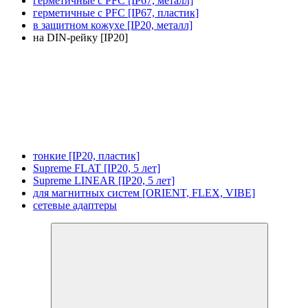
герметичные с PFC [IP67, металл]
герметичные с PFC [IP67, пластик]
в защитном кожухе [IP20, металл]
на DIN-рейку [IP20]
тонкие [IP20, пластик]
Supreme FLAT [IP20, 5 лет]
Supreme LINEAR [IP20, 5 лет]
для магнитных систем [ORIENT, FLEX, VIBE]
сетевые адаптеры