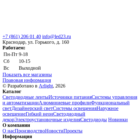
+7 (861) 206 01 40
info@led23.ru
Краснодар, ул. Горького, д. 160
Работаем:
Пн-Пт
9-18
Сб
10-15
Вс
Выходной
Показать все магазины
Правовая информация
© Разработано в
Arlight
, 2026
Каталог
Светодиодные ленты
Источники питания
Системы управления
и автоматизации
Алюминиевые профили
Функциональный
свет
Дизайнерский свет
Системы освещения
Наружное
освещение
Гибкий неон
Светодиодный
декор
Электроустановочные изделия
Светодиоды
Новинки
О компании
О нас
Производство
Новости
Проекты
Информация