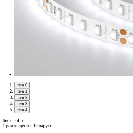
item 0
item 1
item 2
item 3
item 4
Item 1 of 5
Произведено в Беларуси