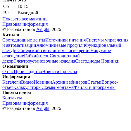
Сб
10-15
Вс
Выходной
Показать все магазины
Правовая информация
© Разработано в
Arlight
, 2026
Каталог
Светодиодные ленты
Источники питания
Системы управления
и автоматизации
Алюминиевые профили
Функциональный
свет
Дизайнерский свет
Системы освещения
Наружное
освещение
Гибкий неон
Светодиодный
декор
Электроустановочные изделия
Светодиоды
Новинки
О компании
О нас
Производство
Новости
Проекты
Информация
Каталоги
Видео
Новинки
Архив вебинаров
Статьи
Вопрос-
ответ
Калькуляторы
Схемы монтажа
Файлы и программы
Покупателям
Контакты
Правовая информация
© Разработано в
Arlight
, 2026