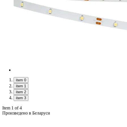
item 0
item 1
item 2
item 3
Item 1 of 4
Произведено в Беларуси