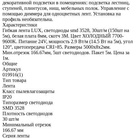
декоративной подсветки в помещениях: подсветка лестниц,
ступеней, плинтусов, ниш, мебельных полок. Управление с
помощью диммера для одноцветных лент. Установка на
профиль необязательна.
Характеристики
Гибкая лента LUX, светодиоды smd 3528, 30шт/м (150шт на
5м), белая плата 8мм, скотч 3М. Цвет ХОЛОДНЫЙ 7700-
9600K. Питание 24V, мощность 2.9 Вт/м (14.5 Вт на 5м), угол
120°, цветопередача CRI>85. Размеры 5000х8x2мм.
Мин.отрезок 166.67мм, 5шт светодиодов. Пакет 5м. Цена за
1м.
Общие
Артикул
019916(1)
Тип товара
Лента
Класс пылевлагозащиты
IP20
Типоразмер светодиода
SMD 3528
Плотность светодиодов
30 шт/м
Минимальный отрезок
166.67 мм
Серия ленты