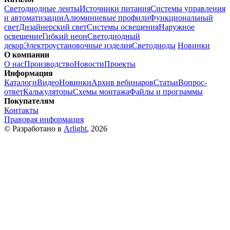
Светодиодные ленты
Источники питания
Системы управления
и автоматизации
Алюминиевые профили
Функциональный
свет
Дизайнерский свет
Системы освещения
Наружное
освещение
Гибкий неон
Светодиодный
декор
Электроустановочные изделия
Светодиоды
Новинки
О компании
О нас
Производство
Новости
Проекты
Информация
Каталоги
Видео
Новинки
Архив вебинаров
Статьи
Вопрос-
ответ
Калькуляторы
Схемы монтажа
Файлы и программы
Покупателям
Контакты
Правовая информация
© Разработано в
Arlight
, 2026