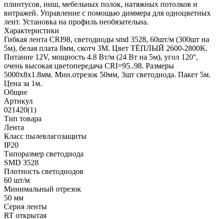
плинтусов, ниш, мебельных полок, натяжных потолков и
витражей. Управление с помощью диммера для одноцветных
лент. Установка на профиль необязательна.
Характеристики
Гибкая лента CRI98, светодиоды smd 3528, 60шт/м (300шт на
5м), белая плата 8мм, скотч 3М. Цвет ТЁПЛЫЙ 2600-2800K.
Питание 12V, мощность 4.8 Вт/м (24 Вт на 5м), угол 120°,
очень высокая цветопередача CRI=95..98. Размеры
5000х8x1.8мм. Мин.отрезок 50мм, 3шт светодиода. Пакет 5м.
Цена за 1м.
Общие
Артикул
021420(1)
Тип товара
Лента
Класс пылевлагозащиты
IP20
Типоразмер светодиода
SMD 3528
Плотность светодиодов
60 шт/м
Минимальный отрезок
50 мм
Серия ленты
RT открытая