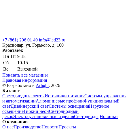
+7 (861) 206 01 40
info@led23.ru
Краснодар, ул. Горького, д. 160
Работаем:
Пн-Пт
9-18
Сб
10-15
Вс
Выходной
Показать все магазины
Правовая информация
© Разработано в
Arlight
, 2026
Каталог
Светодиодные ленты
Источники питания
Системы управления
и автоматизации
Алюминиевые профили
Функциональный
свет
Дизайнерский свет
Системы освещения
Наружное
освещение
Гибкий неон
Светодиодный
декор
Электроустановочные изделия
Светодиоды
Новинки
О компании
О нас
Производство
Новости
Проекты