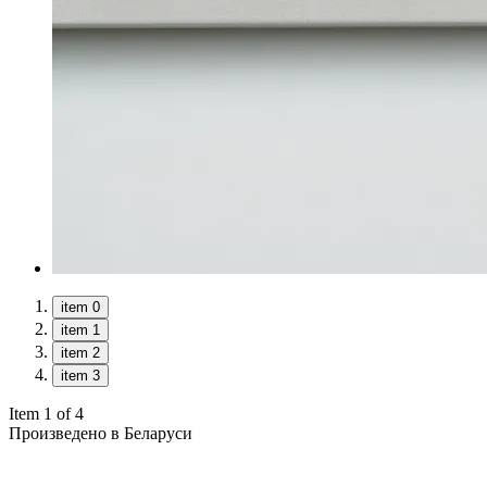
item 0
item 1
item 2
item 3
Item 1 of 4
Произведено в Беларуси