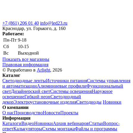
+7 (861) 206 01 40
info@led23.ru
Краснодар, ул. Горького, д. 160
Работаем:
Пн-Пт
9-18
Сб
10-15
Вс
Выходной
Показать все магазины
Правовая информация
© Разработано в
Arlight
, 2026
Каталог
Светодиодные ленты
Источники питания
Системы управления
и автоматизации
Алюминиевые профили
Функциональный
свет
Дизайнерский свет
Системы освещения
Наружное
освещение
Гибкий неон
Светодиодный
декор
Электроустановочные изделия
Светодиоды
Новинки
О компании
О нас
Производство
Новости
Проекты
Информация
Каталоги
Видео
Новинки
Архив вебинаров
Статьи
Вопрос-
ответ
Калькуляторы
Схемы монтажа
Файлы и программы