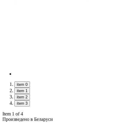
item 0
item 1
item 2
item 3
Item 1 of 4
Произведено в Беларуси