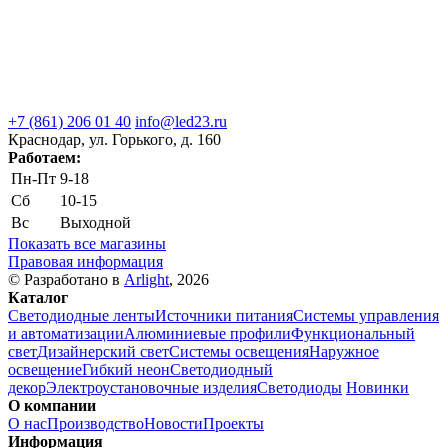
+7 (861) 206 01 40
info@led23.ru
Краснодар, ул. Горького, д. 160
Работаем:
Пн-Пт
9-18
Сб
10-15
Вс
Выходной
Показать все магазины
Правовая информация
© Разработано в
Arlight
, 2026
Каталог
Светодиодные ленты
Источники питания
Системы управления
и автоматизации
Алюминиевые профили
Функциональный
свет
Дизайнерский свет
Системы освещения
Наружное
освещение
Гибкий неон
Светодиодный
декор
Электроустановочные изделия
Светодиоды
Новинки
О компании
О нас
Производство
Новости
Проекты
Информация