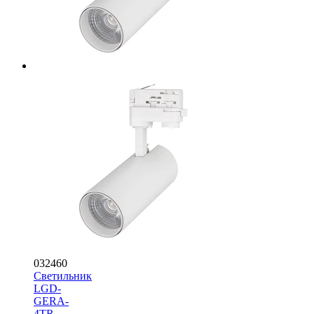
032460
Светильник
LGD-
GERA-
4TR-