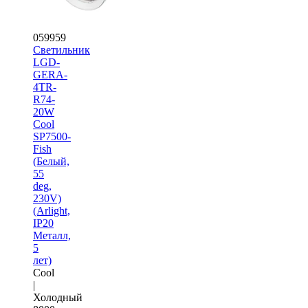
059959
Светильник
LGD-
GERA-
4TR-
R74-
20W
Cool
SP7500-
Fish
(Белый,
55
deg,
230V)
(Arlight,
IP20
Металл,
5
лет)
Cool
|
Холодный