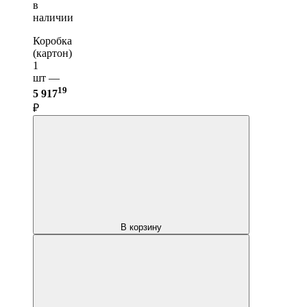
в
наличии
Коробка
(картон)
1
шт —
19
5 917
₽
В корзину