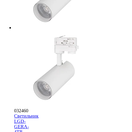
032460
Светильник
LGD-
GERA-
4TR-