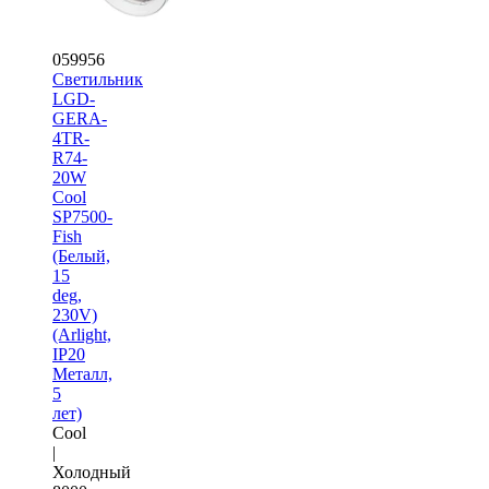
059956
Светильник
LGD-
GERA-
4TR-
R74-
20W
Cool
SP7500-
Fish
(Белый,
15
deg,
230V)
(Arlight,
IP20
Металл,
5
лет)
Cool
|
Холодный