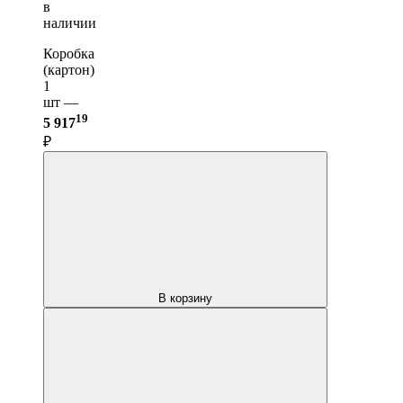
в
наличии
Коробка
(картон)
1
шт —
19
5 917
₽
В корзину