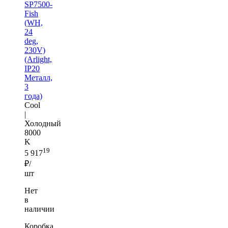
SP7500-
Fish
(WH,
24
deg,
230V)
(Arlight,
IP20
Металл,
3
года)
Cool
|
Холодный
8000
K
19
5 917
₽/
шт
Нет
в
наличии
Коробка