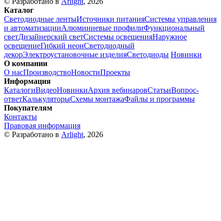
© Разработано в
Arlight
, 2026
Каталог
Светодиодные ленты
Источники питания
Системы управления
и автоматизации
Алюминиевые профили
Функциональный
свет
Дизайнерский свет
Системы освещения
Наружное
освещение
Гибкий неон
Светодиодный
декор
Электроустановочные изделия
Светодиоды
Новинки
О компании
О нас
Производство
Новости
Проекты
Информация
Каталоги
Видео
Новинки
Архив вебинаров
Статьи
Вопрос-
ответ
Калькуляторы
Схемы монтажа
Файлы и программы
Покупателям
Контакты
Правовая информация
© Разработано в
Arlight
, 2026