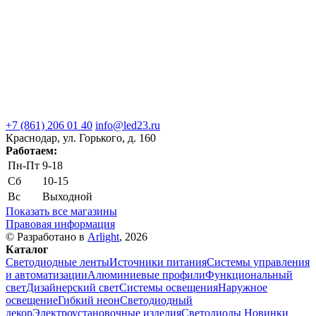
+7 (861) 206 01 40
info@led23.ru
Краснодар, ул. Горького, д. 160
Работаем:
Пн-Пт
9-18
Сб
10-15
Вс
Выходной
Показать все магазины
Правовая информация
© Разработано в
Arlight
, 2026
Каталог
Светодиодные ленты
Источники питания
Системы управления
и автоматизации
Алюминиевые профили
Функциональный
свет
Дизайнерский свет
Системы освещения
Наружное
освещение
Гибкий неон
Светодиодный
декор
Электроустановочные изделия
Светодиоды
Новинки