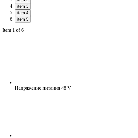
item 3
item 4
item 5
Item 1 of 6
Напряжение питания
48 V