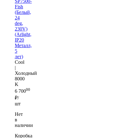
SP7500-
Fish
(Белый,
24
deg,
230V)
(Arlight,
IP20
Металл,
5
лет)
Cool
|
Холодный
8000
K
00
6 700
₽/
шт
Нет
в
наличии
Коробка