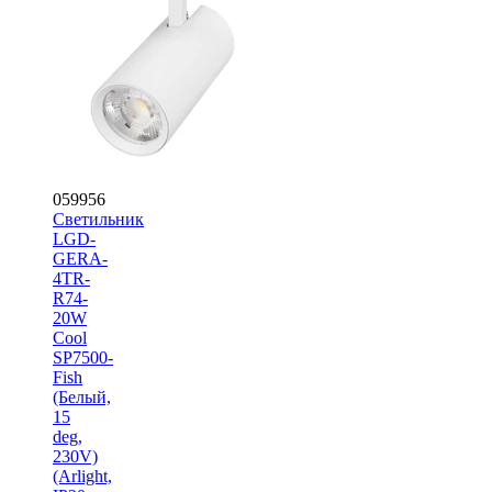
059956
Светильник
LGD-
GERA-
4TR-
R74-
20W
Cool
SP7500-
Fish
(Белый,
15
deg,
230V)
(Arlight,