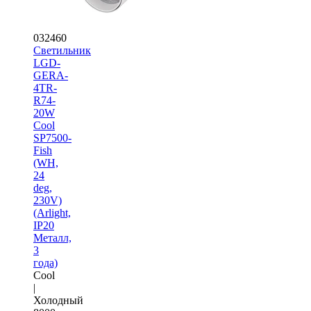
032460
Светильник
LGD-
GERA-
4TR-
R74-
20W
Cool
SP7500-
Fish
(WH,
24
deg,
230V)
(Arlight,
IP20
Металл,
3
года)
Cool
|
Холодный