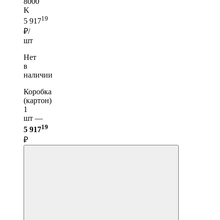
8000
K
19
5 917
₽/
шт
Нет
в
наличии
Коробка
(картон)
1
шт —
19
5 917
₽