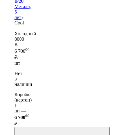
IP20
Металл,
5
лет)
Cool
|
Холодный
8000
K
00
6 700
₽/
шт
Нет
в
наличии
Коробка
(картон)
1
шт —
00
6 700
₽