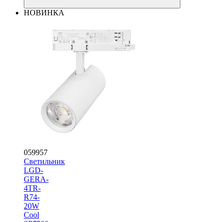
НОВИНКА
059957
Светильник
LGD-
GERA-
4TR-
R74-
20W
Cool