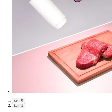
item 0
item 1