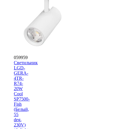
059959
Светильник
LGD-
GERA-
4TR-
R74-
20W
Cool
SP7500-
Fish
(Белый,
55
deg,
230V)