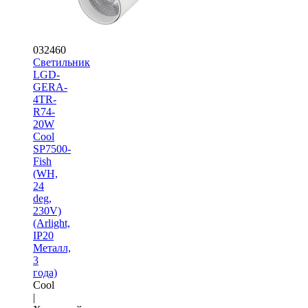
032460
Светильник
LGD-
GERA-
4TR-
R74-
20W
Cool
SP7500-
Fish
(WH,
24
deg,
230V)
(Arlight,
IP20
Металл,
3
года)
Cool
|