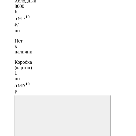
Холодный
8000
K
19
5 917
₽/
шт
Нет
в
наличии
Коробка
(картон)
1
шт —
19
5 917
₽