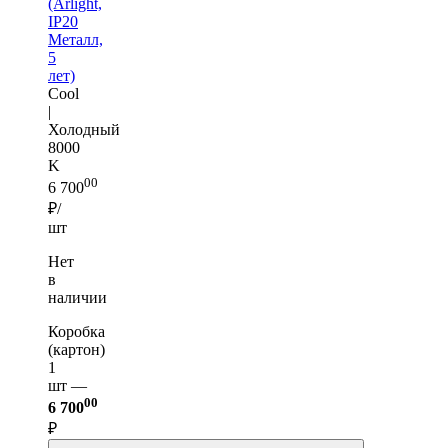
(Arlight,
IP20
Металл,
5
лет)
Cool
|
Холодный
8000
K
00
6 700
₽/
шт
Нет
в
наличии
Коробка
(картон)
1
шт —
00
6 700
₽