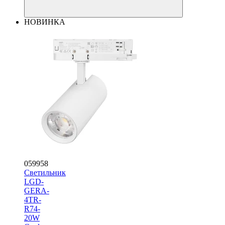
НОВИНКА
059958
Светильник
LGD-
GERA-
4TR-
R74-
20W