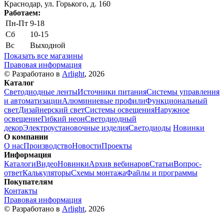
Краснодар, ул. Горького, д. 160
Работаем:
Пн-Пт
9-18
Сб
10-15
Вс
Выходной
Показать все магазины
Правовая информация
© Разработано в
Arlight
, 2026
Каталог
Светодиодные ленты
Источники питания
Системы управления
и автоматизации
Алюминиевые профили
Функциональный
свет
Дизайнерский свет
Системы освещения
Наружное
освещение
Гибкий неон
Светодиодный
декор
Электроустановочные изделия
Светодиоды
Новинки
О компании
О нас
Производство
Новости
Проекты
Информация
Каталоги
Видео
Новинки
Архив вебинаров
Статьи
Вопрос-
ответ
Калькуляторы
Схемы монтажа
Файлы и программы
Покупателям
Контакты
Правовая информация
© Разработано в
Arlight
, 2026