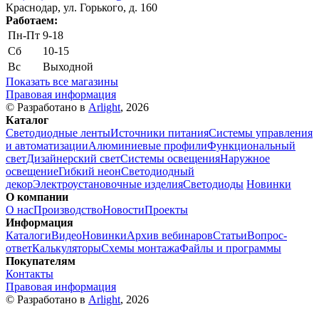
Краснодар, ул. Горького, д. 160
Работаем:
Пн-Пт
9-18
Сб
10-15
Вс
Выходной
Показать все магазины
Правовая информация
© Разработано в
Arlight
, 2026
Каталог
Светодиодные ленты
Источники питания
Системы управления
и автоматизации
Алюминиевые профили
Функциональный
свет
Дизайнерский свет
Системы освещения
Наружное
освещение
Гибкий неон
Светодиодный
декор
Электроустановочные изделия
Светодиоды
Новинки
О компании
О нас
Производство
Новости
Проекты
Информация
Каталоги
Видео
Новинки
Архив вебинаров
Статьи
Вопрос-
ответ
Калькуляторы
Схемы монтажа
Файлы и программы
Покупателям
Контакты
Правовая информация
© Разработано в
Arlight
, 2026