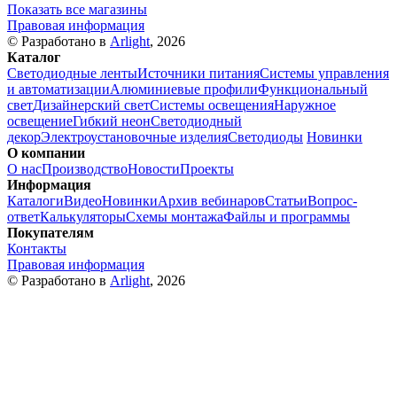
Показать все магазины
Правовая информация
© Разработано в
Arlight
, 2026
Каталог
Светодиодные ленты
Источники питания
Системы управления
и автоматизации
Алюминиевые профили
Функциональный
свет
Дизайнерский свет
Системы освещения
Наружное
освещение
Гибкий неон
Светодиодный
декор
Электроустановочные изделия
Светодиоды
Новинки
О компании
О нас
Производство
Новости
Проекты
Информация
Каталоги
Видео
Новинки
Архив вебинаров
Статьи
Вопрос-
ответ
Калькуляторы
Схемы монтажа
Файлы и программы
Покупателям
Контакты
Правовая информация
© Разработано в
Arlight
, 2026