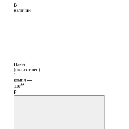
В
наличии
Пакет
(полиэтилен)
1
компл —
56
110
₽