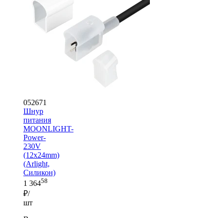
052671
Шнур
питания
MOONLIGHT-
Power-
230V
(12x24mm)
(Arlight,
Силикон)
58
1 364
₽/
шт