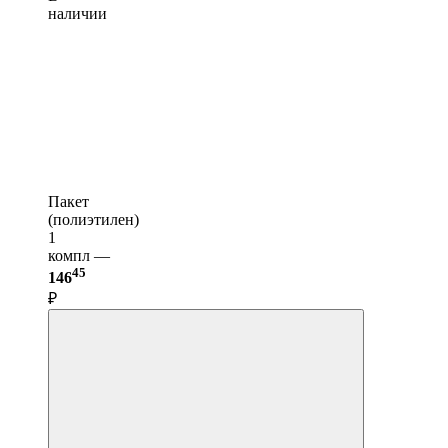
наличии
Пакет
(полиэтилен)
1
компл —
45
146
₽