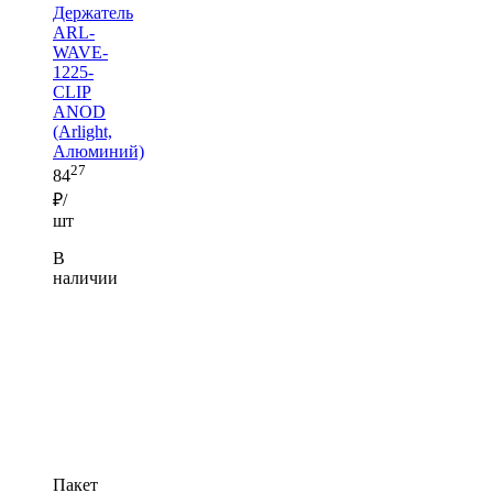
Держатель
ARL-
WAVE-
1225-
CLIP
ANOD
(Arlight,
Алюминий)
27
84
₽/
шт
В
наличии
Пакет