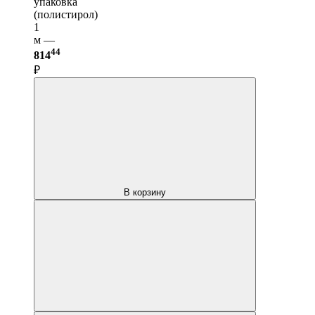
упаковка
(полистирол)
1
м —
44
814
₽
В корзину