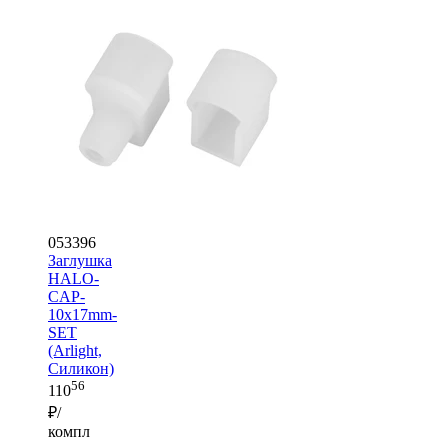
053396
Заглушка
HALO-
CAP-
10x17mm-
SET
(Arlight,
Силикон)
56
110
₽/
компл