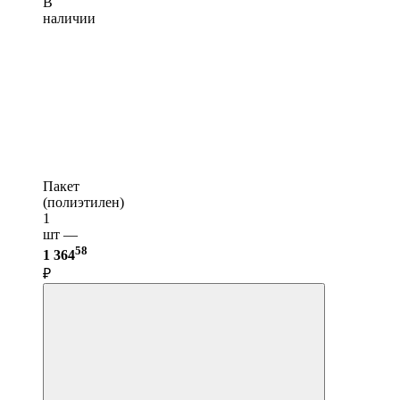
В
наличии
Пакет
(полиэтилен)
1
шт —
58
1 364
₽