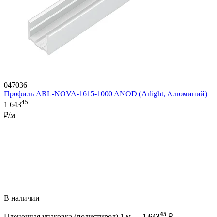
047036
Профиль ARL-NOVA-1615-1000 ANOD (Arlight, Алюминий)
45
1 643
₽/м
В наличии
45
Пленочная упаковка (полистирол) 1 м —
1 643
₽