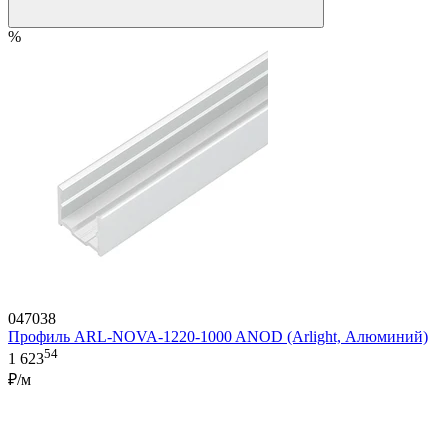
%
047038
Профиль ARL-NOVA-1220-1000 ANOD (Arlight, Алюминий)
54
1 623
₽/м