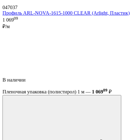
047037
Профиль ARL-NOVA-1615-1000 CLEAR (Arlight, Пластик)
09
1 069
₽/м
В наличии
09
Пленочная упаковка (полистирол) 1 м —
1 069
₽