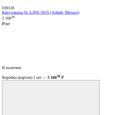
030118
Крестовина SL-LINE-5035 (Arlight, Металл)
38
5 166
₽/шт
В наличии
38
Коробка (картон) 1 шт —
5 166
₽