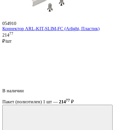
054910
Коннектор ARL-KIT-SLIM-FC (Arlight, Пластик)
77
214
₽/шт
В наличии
77
Пакет (полиэтилен) 1 шт —
214
₽