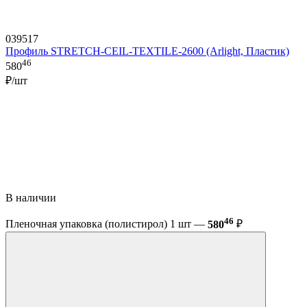
039517
Профиль STRETCH-CEIL-TEXTILE-2600 (Arlight, Пластик)
46
580
₽/шт
В наличии
46
Пленочная упаковка (полистирол) 1 шт —
580
₽