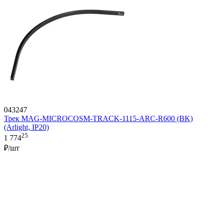
043247
Трек MAG-MICROCOSM-TRACK-1115-ARC-R600 (BK)
(Arlight, IP20)
25
1 774
₽/шт