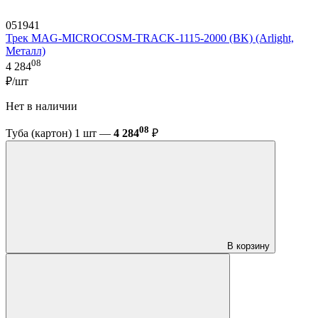
051941
Трек MAG-MICROCOSM-TRACK-1115-2000 (BK) (Arlight,
Металл)
08
4 284
₽/шт
Нет в наличии
08
Туба (картон) 1 шт —
4 284
₽
В корзину