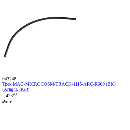
043248
Трек MAG-MICROCOSM-TRACK-1115-ARC-R900 (BK)
(Arlight, IP20)
93
2 423
₽/шт