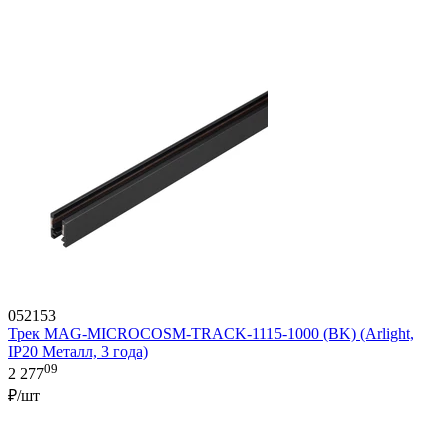
052153
Трек MAG-MICROCOSM-TRACK-1115-1000 (BK) (Arlight,
IP20 Металл, 3 года)
09
2 277
₽/шт