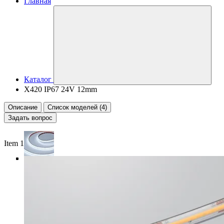
Главная
Каталог
X420 IP67 24V 12mm
Описание
Список моделей (4)
Задать вопрос
Item 1 of 5