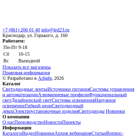
+7 (861) 206 01 40
info@led23.ru
Краснодар, ул. Горького, д. 160
Работаем:
Пн-Пт
9-18
Сб
10-15
Вс
Выходной
Показать все магазины
Правовая информация
© Разработано в
Arlight
, 2026
Каталог
Светодиодные ленты
Источники питания
Системы управления
и автоматизации
Алюминиевые профили
Функциональный
свет
Дизайнерский свет
Системы освещения
Наружное
освещение
Гибкий неон
Светодиодный
декор
Электроустановочные изделия
Светодиоды
Новинки
О компании
О нас
Производство
Новости
Проекты
Информация
Каталоги
Видео
Новинки
Архив вебинаров
Статьи
Вопрос-